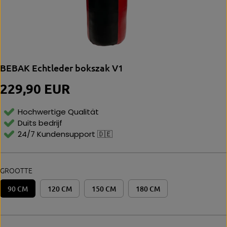
BEBAK Echtleder bokszak V1
229,90 EUR
N
O
R
Hochwertige Qualität
M
Duits bedrijf
Al
24/7 Kundensupport 🇩🇪
E
P
Ri
Js
GROOTTE
90 CM
120 CM
150 CM
180 CM