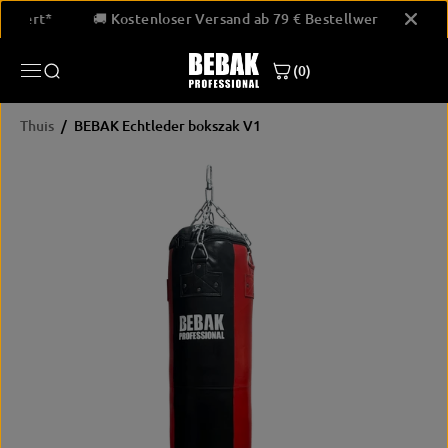
GA NAAR
estellwert*
🚚 Kostenloser Versand ab 79 € Bestellwert*
INHOUD
(0)
Thuis
BEBAK Echtleder bokszak V1
PRODUCTINF
ORMATIE
OVERSLAAN