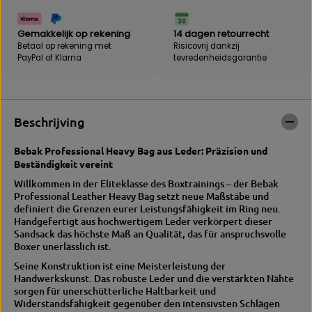
v
o
o
r
o
B
Gemakkelijk op rekening
14 dagen retourrecht
r
E
Betaal op rekening met
Risicovrij dankzij
B
B
PayPal of Klarna
tevredenheidsgarantie
E
A
B
K
A
E
K
c
e
h
Beschrijving
c
t
h
l
Bebak Professional Heavy Bag aus Leder: Präzision und
t
e
Beständigkeit vereint
l
d
e
e
Willkommen in der Eliteklasse des Boxtrainings – der Bebak
d
r
Professional Leather Heavy Bag setzt neue Maßstäbe und
e
B
definiert die Grenzen eurer Leistungsfähigkeit im Ring neu.
r
o
Handgefertigt aus hochwertigem Leder verkörpert dieser
e
x
Sandsack das höchste Maß an Qualität, das für anspruchsvolle
n
s
Boxer unerlässlich ist.
b
a
Seine Konstruktion ist eine Meisterleistung der
o
c
Handwerkskunst.
Das robuste Leder und die verstärkten Nähte
k
k
sorgen für unerschütterliche Haltbarkeit und
s
V
Widerstandsfähigkeit gegenüber den intensivsten Schlägen
z
1