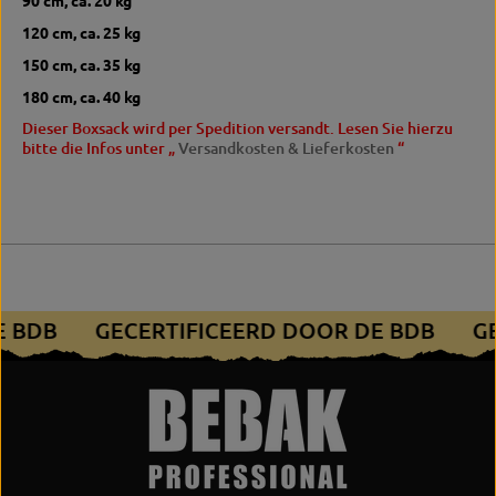
120 cm, ca.
25 kg
150 cm, ca.
35 kg
180 cm, ca.
40 kg
Dieser Boxsack wird per Spedition versandt.
Lesen Sie hierzu
bitte die Infos unter „
Versandkosten & Lieferkosten
“
DE BDB
GECERTIFICEERD DOOR DE BDB
G