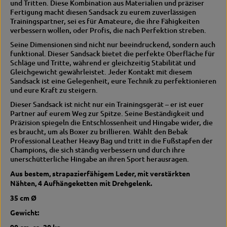
und Tritten.
Diese Kombination aus Materialien und präziser
a
Fertigung macht diesen Sandsack zu eurem zuverlässigen
k
Trainingspartner, sei es für Amateure, die ihre Fähigkeiten
V
verbessern wollen, oder Profis, die nach Perfektion streben.
1
Seine Dimensionen sind nicht nur beeindruckend, sondern auch
funktional.
Dieser Sandsack bietet die perfekte Oberfläche für
Schläge und Tritte, während er gleichzeitig Stabilität und
Gleichgewicht gewährleistet.
Jeder Kontakt mit diesem
Sandsack ist eine Gelegenheit, eure Technik zu perfektionieren
und eure Kraft zu steigern.
Dieser Sandsack ist nicht nur ein Trainingsgerät – er ist euer
Partner auf eurem Weg zur Spitze.
Seine Beständigkeit und
Präzision spiegeln die Entschlossenheit und Hingabe wider, die
es braucht, um als Boxer zu brillieren.
Wählt den Bebak
Professional Leather Heavy Bag und tritt in die Fußstapfen der
Champions, die sich ständig verbessern und durch ihre
unerschütterliche Hingabe an ihren Sport herausragen.
Aus bestem, strapazierfähigem Leder, mit verstärkten
Nähten, 4 Aufhängeketten mit Drehgelenk.
35 cm Ø
Gewicht:
90 cm, ca.
20 kg