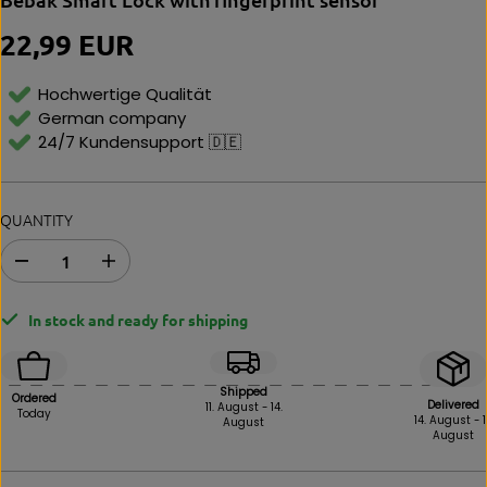
22,99 EUR
R
E
G
Hochwertige Qualität
U
German company
L
24/7 Kundensupport 🇩🇪
A
R
P
R
QUANTITY
I
C
E
D
I
e
n
c
c
In stock and ready for shipping
r
r
e
e
a
a
s
s
Shipped
Ordered
e
e
Delivered
11. August - 14.
Today
14. August - 1
August
i
t
August
n
h
q
e
u
q