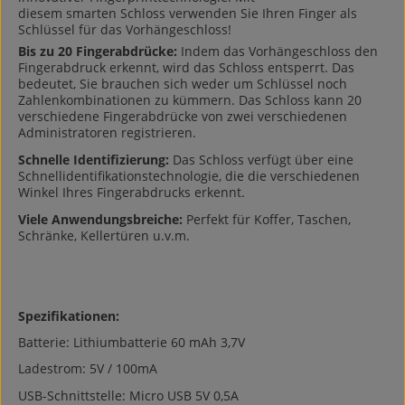
diesem smarten Schloss verwenden Sie Ihren Finger als
t
i
Schlüssel für das Vorhängeschloss!
h
t
f
h
Bis zu 20 Fingerabdrücke:
Indem das Vorhängeschloss den
i
f
Fingerabdruck erkennt, wird das Schloss entsperrt. Das
n
i
bedeutet, Sie brauchen sich weder um Schlüssel noch
g
n
Zahlenkombinationen zu kümmern. Das Schloss kann 20
e
g
verschiedene Fingerabdrücke von zwei verschiedenen
r
e
Administratoren registrieren.
p
r
Schnelle Identifizierung:
Das Schloss verfügt über eine
r
p
Schnellidentifikationstechnologie, die die verschiedenen
i
r
Winkel Ihres Fingerabdrucks erkennt.
n
i
t
n
Viele Anwendungsbreiche:
Perfekt für Koffer, Taschen,
s
t
Schränke, Kellertüren u.v.m.
e
s
n
e
s
n
o
s
r
o
Spezifikationen:
r
Batterie: Lithiumbatterie 60 mAh 3,7V
Ladestrom: 5V / 100mA
USB-Schnittstelle: Micro USB 5V 0,5A