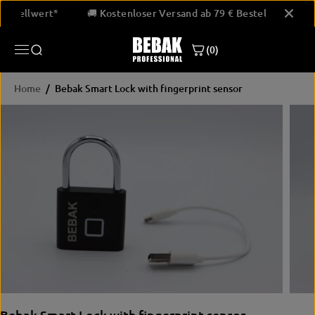
SKIP TO
 € Bestellwert*
🚚 Kostenloser Versand ab 79 € Bestellwert*
CONTENT
(0)
Home
Bebak Smart Lock with fingerprint sensor
SKIP
PRODUCT
INFORMATION
Bebak Smart Lock with fingerprint sensor