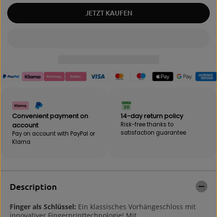
a
u
JETZT KAUFEN
n
a
t
n
i
t
t
i
y
t
f
y
o
f
r
o
B
r
e
B
b
e
a
b
Convenient payment on
14-day return policy
k
a
account
Risk-free thanks to
S
k
satisfaction guarantee
Pay on account with PayPal or
m
S
Klarna
a
m
r
a
t
r
L
t
o
L
Description
c
o
k
c
Finger als Schlüssel:
Ein klassisches Vorhängeschloss mit
w
k
innovativer Fingerprinttechnologie! Mit
i
w