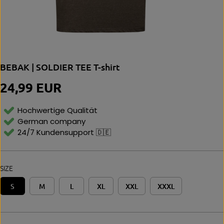
BEBAK | SOLDIER TEE T-shirt
24,99 EUR
R
E
G
Hochwertige Qualität
U
German company
L
24/7 Kundensupport 🇩🇪
A
R
P
R
SIZE
I
C
S
M
L
XL
XXL
XXXL
E