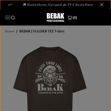
SKIP TO
estellwert*
🚚 Kostenloser Versand ab 79 € Bestellwert*
CONTENT
(0)
Home
BEBAK | SOLDIER TEE T-shirt
SKIP
PRODUCT
INFORMATION