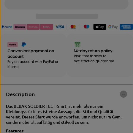
i
t
t
i
y
t
f
y
o
f
r
o
B
r
E
B
B
E
A
B
Convenient payment on
14-day return policy
K
A
account
Risk-free thanks to
|
K
satisfaction guarantee
Pay on account with PayPal or
S
|
Klarna
O
S
L
O
D
L
I
D
E
I
Description
R
E
T
R
Das BEBAK SOLDIER TEE T-Shirt ist mehr als nur ein
E
T
Kleidungsstück - es ist eine Aussage, die Stil und Qualität
E
E
vereint. Dieses Shirt wurde entworfen, um nicht nur im Gym,
T
E
sondern überall auffällig und stilvoll zu sein.
-
T
s
-
Features: